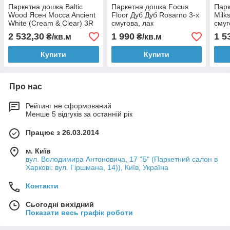
Паркетна дошка Baltic
Паркетна дошка Focus
Парк
Wood Ясен Mocca Ancient
Floor Дуб Дуб Rosarno 3-х
Milk
White (Cream & Clear) 3R
смугова, лак
смуг
3-пол., браш, лак мат
лак
2 532,30
1 990
1 5
₴/кв.м
₴/кв.м
Купити
Купити
Про нас
Рейтинг не сформований
Менше 5 відгуків за останній рік
Працює з 26.03.2014
м. Київ
вул. Володимира Антоновича, 17 "Б" (Паркетний салон в
Харкові: вул. Гіршмана, 14)), Київ, Україна
Контакти
Сьогодні вихідний
Показати весь графік роботи