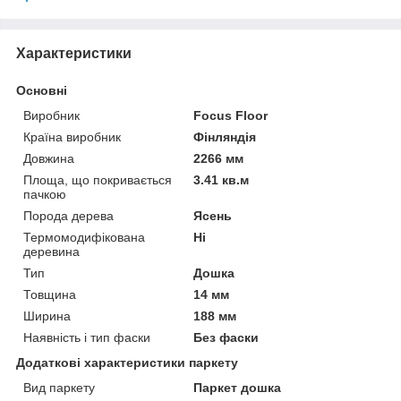
Характеристики
Основні
Виробник
Focus Floor
Країна виробник
Фінляндія
Довжина
2266 мм
Площа, що покривається
3.41 кв.м
пачкою
Порода дерева
Ясень
Термомодифікована
Ні
деревина
Тип
Дошка
Товщина
14 мм
Ширина
188 мм
Наявність і тип фаски
Без фаски
Додаткові характеристики паркету
Вид паркету
Паркет дошка