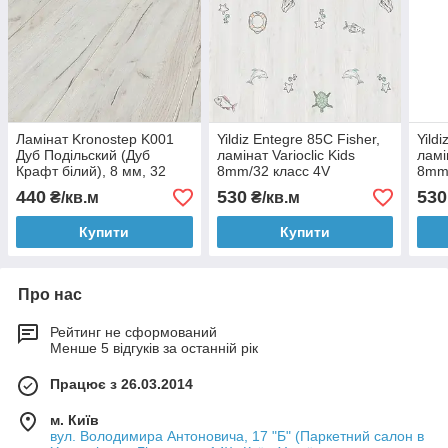
Ламінат Kronostep K001
Yildiz Entegre 85C Fisher,
Yild
Дуб Подільский (Дуб
ламінат Varioclic Kids
ламі
Крафт білий), 8 мм, 32
8mm/32 класс 4V
8mm/
клас
440
530
530
₴/кв.м
₴/кв.м
Купити
Купити
Про нас
Рейтинг не сформований
Менше 5 відгуків за останній рік
Працює з 26.03.2014
м. Київ
вул. Володимира Антоновича, 17 "Б" (Паркетний салон в