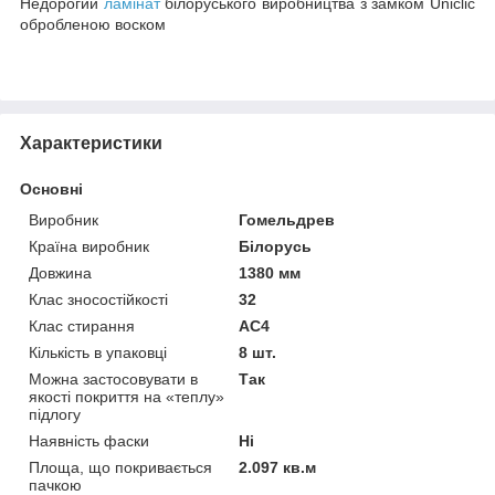
Недорогий
ламінат
білоруського виробництва з замком Uniclic
обробленою воском
Характеристики
Основні
Виробник
Гомельдрев
Країна виробник
Білорусь
Довжина
1380 мм
Клас зносостійкості
32
Клас стирання
АС4
Кількість в упаковці
8 шт.
Можна застосовувати в
Так
якості покриття на «теплу»
підлогу
Наявність фаски
Ні
Площа, що покривається
2.097 кв.м
пачкою