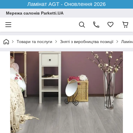
Ламінат AGT - Оновлення 2026
Мережа салонів Parketti.UA
Товари та послуги
Зняті з виробництва позиції
Ламіна