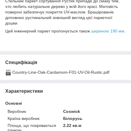
Стильний паркет сортування Рустик припаде до смаку тим,
хто любить натуральне дерево у всій його красі. Матовість
поверхні забезпечує покриття UV-маслом. Брашірованіе
доповнює рустикальний зовнішній вигляд цієї паркетної
дошки.
Цей інженерний паркет пропонується також
шириною 190 мм
.
Специфікація
Country-Line-Oak-Cardamom-F01-UV-Oil-Rustic.pdf
Характеристики
Основні
Виробник
Coswick
Країна виробник
Білорусь
Площа, що покривається
2.22 кв.м
пачкою