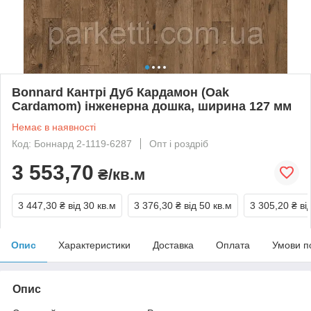
Bonnard Кантрі Дуб Кардамон (Oak
Cardamom) інженерна дошка, ширина 127 мм
Немає в наявності
Код: Боннард 2-1119-6287
Опт і роздріб
3 553,70
₴/кв.м
3 447,30 ₴
від 30 кв.м
3 376,30 ₴
від 50 кв.м
3 305,20 ₴
ві
Опис
Характеристики
Доставка
Оплата
Умови п
Опис