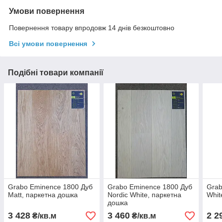
Умови повернення
Повернення товару впродовж 14 днів безкоштовно
Всі умови повернення
Подібні товари компанії
Grabo Eminence 1800 Дуб
Grabo Eminence 1800 Дуб
Grab
Matt, паркетна дошка
Nordic White, паркетна
Whit
дошка
3 428
3 460
2 2
₴/кв.м
₴/кв.м