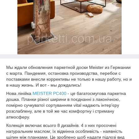
Мы ждали обновления паркетной доски Meister из Германии
с марта. Пандемия, остановка производства, перебои с
поставками внесли коррективы не только в нашу работу, но и
в нашу жизнь. И вот - мы дождались!
Нова лінійка
MEISTER PC400
- це багатосмугова паркетна
дошка. Планки різної ширини в поєднанні з лаконічною,
помірно сучкуватої сортуванням vital надають інтер'єру
розслаблену, але в той же час комфортну і стриману
атмосферу.
Колекція включає всього 8 дизайнів. 4 з них просочені
натуральним маслом; їх відмінна особливість - наявність
щілин між планками. Це зроблено щоб надати підлозі вид