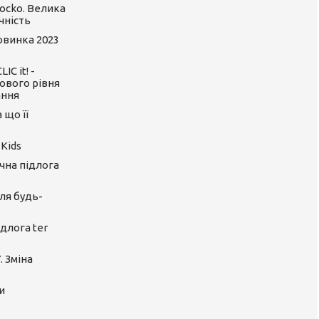
ocko. Велика
чність
Новинка 2023
C it! -
ового рівня
ання
 що її
 Kids
ічна підлога
ля будь-
длога ter
. Зміна
и