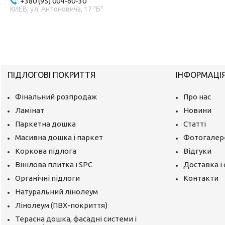
+380 (95) 004-60-30
КИЕВ, ул. Антоновича, 17 "Б"
ПІДЛОГОВІ ПОКРИТТЯ
ІНФОРМАЦІ
Фінальний розпродаж
Про нас
Ламінат
Новини
Паркетна дошка
Статті
Масивна дошка і паркет
Фотогалер
Коркова підлога
Відгуки
Вінілова плитка і SPC
Доставка і
Органічні підлоги
Контакти
Натуральний лінолеум
Лінолеум (ПВХ-покриття)
Терасна дошка, фасадні системи і