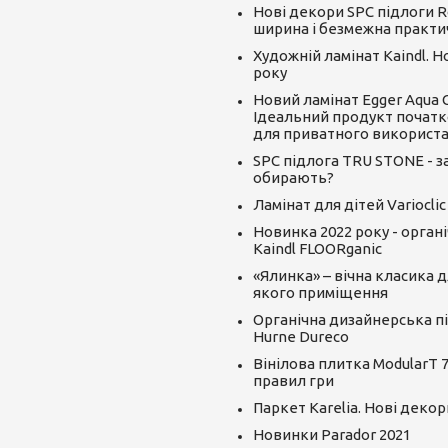
Нові декори SPC підлоги R
ширина і безмежна практи
Художній ламінат Kaindl. 
року
Новий ламінат Egger Aqua CLI
Ідеальний продукт початк
для приватного використ
SPC підлога TRU STONE - за
обирають?
Ламінат для дітей Varioclic
Новинка 2022 року - орган
Kaindl FLOORganic
«Ялинка» – вічна класика д
якого приміщення
Органічна дизайнерська пі
Hurne Dureco
Вінілова плитка ModularT 7
правил гри
Паркет Karelia. Нові декор
Новинки Parador 2021