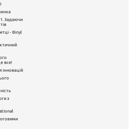
O
линка
 1. Задаючи
тів
тці - Binyl
актичний
ого
е все!
ія інновацій
цього
ність
оги з
tional
логовими