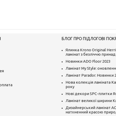
Я
БЛОГ ПРО ПІДЛОГОВІ ПОК
Ялинка Krono Original Herr
ламінат з безліччю принад
Новинки ADO Floor 2023
Ламінат My Style: оновленн
ея
Ламінат Parador. Новинки 
Нова колекція ламіната Kai
 оплата
року
Нові декори SPC-плитки R
Ламінат великої ширини K
Дизайнерський ламінат AGT
натхненний красою приро