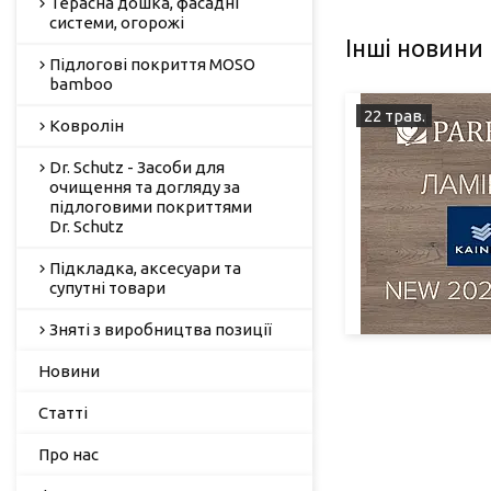
Терасна дошка, фасадні
системи, огорожі
Інші новини
Підлогові покриття MOSO
bamboo
22 трав.
Ковролін
Dr. Schutz - Засоби для
очищення та догляду за
підлоговими покриттями
Dr. Schutz
Підкладка, аксесуари та
супутні товари
Зняті з виробництва позиції
Новини
Статті
Про нас