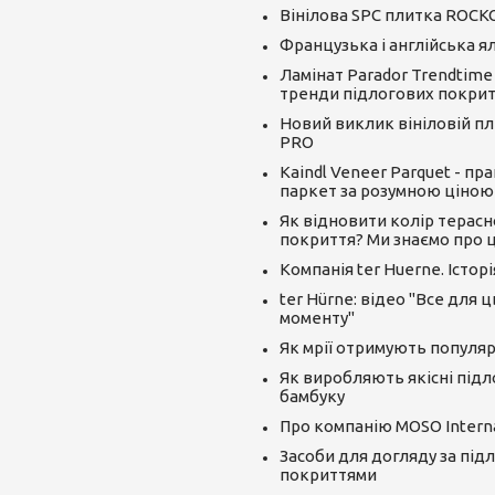
Вінілова SPC плитка ROCK
Французька і англійська я
Ламінат Parador Trendtime
тренди підлогових покрит
Новий виклик вініловій пли
PRO
Kaindl Veneer Parquet - пр
паркет за розумною ціною
Як відновити колір терасн
покриття? Ми знаємо про ц
Компанія ter Huerne. Істор
ter Hürne: відео "Все для 
моменту"
Як мрії отримують популяр
Як виробляють якісні підл
бамбуку
Про компанію MOSO Interna
Засоби для догляду за під
покриттями