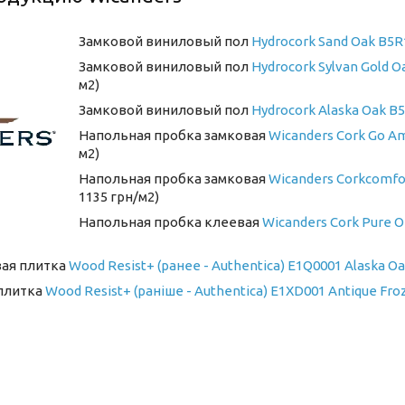
Замковой виниловый пол
Hydrocork Sand Oak B5R
Замковой виниловый пол
Hydrocork Sylvan Gold O
м2)
Замковой виниловый пол
Hydrocork Alaska Oak B
Напольная пробка замковая
Wicanders Cork Go A
м2)
Напольная пробка замковая
Wicanders Corkcomfor
1135 грн/м2)
Напольная пробка клеевая
Wicanders Cork Pure O
вая плитка
Wood Resist+ (ранее - Authentica) E1Q0001 Alaska O
 плитка
Wood Resist+ (раніше - Authentica) E1XD001 Antique Fro