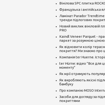
Вінілова SPC плитка ROCK
Французька і англійська я
Ламінат Parador Trendtime
тренди підлогових покрит
Новий виклик вініловій пли
PRO
Kaindl Veneer Parquet - пр
паркет за розумною ціною
Як відновити колір терасн
покриття? Ми знаємо про ц
Компанія ter Huerne. Істор
ter Hürne: відео "Все для 
моменту"
Як мрії отримують популяр
Як виробляють якісні підл
бамбуку
Про компанію MOSO Interna
Засоби для догляду за під
покриттями