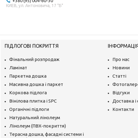
+380 (95) 004-60-30
КИЕВ, ул. Антоновича, 17 "Б"
ПІДЛОГОВІ ПОКРИТТЯ
ІНФОРМАЦІ
Фінальний розпродаж
Про нас
Ламінат
Новини
Паркетна дошка
Статті
Масивна дошка і паркет
Фотогалер
Коркова підлога
Відгуки
Вінілова плитка і SPC
Доставка і
Органічні підлоги
Контакти
Натуральний лінолеум
Лінолеум (ПВХ-покриття)
Терасна дошка, фасадні системи і