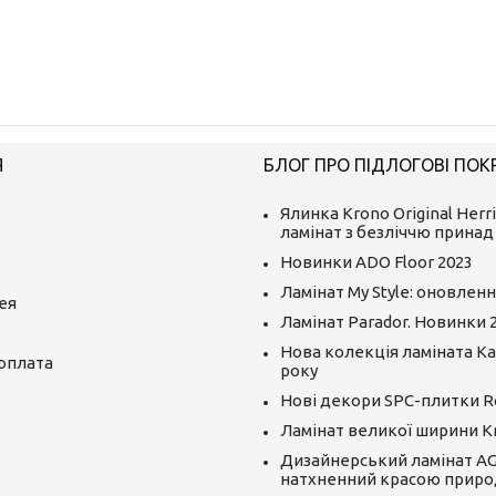
Я
БЛОГ ПРО ПІДЛОГОВІ ПОК
Ялинка Krono Original Herr
ламінат з безліччю принад
Новинки ADO Floor 2023
Ламінат My Style: оновленн
ея
Ламінат Parador. Новинки 
Нова колекція ламіната Kai
 оплата
року
Нові декори SPC-плитки R
Ламінат великої ширини K
Дизайнерський ламінат AGT
натхненний красою приро