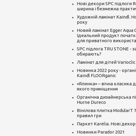
Нові декори SPC підлоги R
ширина і безмежна практи
Художній ламінат Kaindl. 
року
Новий ламінат Egger Aqua CLI
Ідеальний продукт початк
для приватного використ
SPC підлога TRU STONE - за
обирають?
Ламінат для дітей Varioclic
Новинка 2022 року - орган
Kaindl FLOORganic
«Ялинка» – вічна класика д
якого приміщення
Органічна дизайнерська пі
Hurne Dureco
Вінілова плитка ModularT 7
правил гри
Паркет Karelia. Нові декор
Новинки Parador 2021