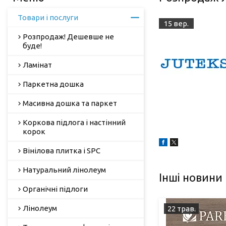
Товари і послуги
15 вер.
Розпродаж! Дешевше не
буде!
Ламінат
Паркетна дошка
Масивна дошка та паркет
Коркова підлога і настінний
корок
Вінілова плитка і SPC
Натуральний лінолеум
Інші новини
Органічні підлоги
Лінолеум
22 трав.