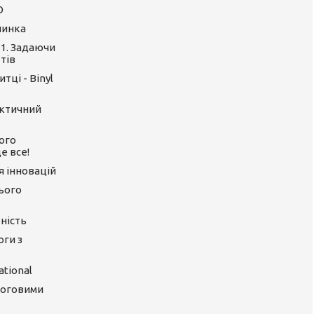
O
линка
 1. Задаючи
тів
тці - Binyl
актичний
ого
е все!
ія інновацій
цього
ність
оги з
tional
логовими