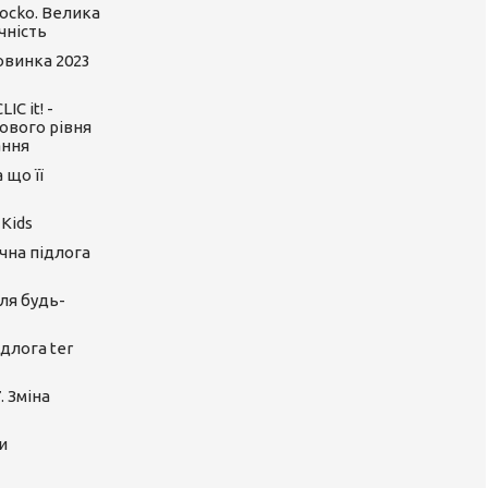
ocko. Велика
чність
Новинка 2023
C it! -
ового рівня
ання
 що її
 Kids
ічна підлога
ля будь-
длога ter
. Зміна
и