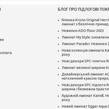
Я
БЛОГ ПРО ПІДЛОГОВІ ПОК
Ялинка Krono Original Herr
ламінат з безліччю принад
Новинки ADO Floor 2023
Ламінат My Style: оновленн
ея
Ламінат Parador. Новинки 
Нова колекція ламіната Kai
 оплата
року
Нові декори SPC-плитки R
Ламінат великої ширини K
Дизайнерський ламінат AGT
натхненний красою приро
Нові декори SPC підлоги R
ширина і безмежна практи
Художній ламінат Kaindl. 
року
Новий ламінат Egger Aqua CLI