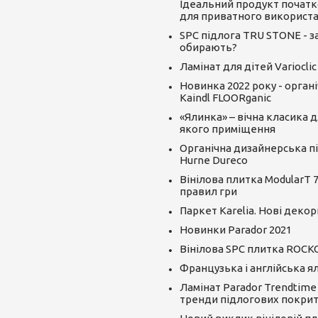
Ідеальний продукт початк
для приватного використ
SPC підлога TRU STONE - за
обирають?
Ламінат для дітей Varioclic
Новинка 2022 року - орган
Kaindl FLOORganic
«Ялинка» – вічна класика д
якого приміщення
Органічна дизайнерська пі
Hurne Dureco
Вінілова плитка ModularT 7
правил гри
Паркет Karelia. Нові декор
Новинки Parador 2021
Вінілова SPC плитка ROCK
Французька і англійська я
Ламінат Parador Trendtime
тренди підлогових покрит