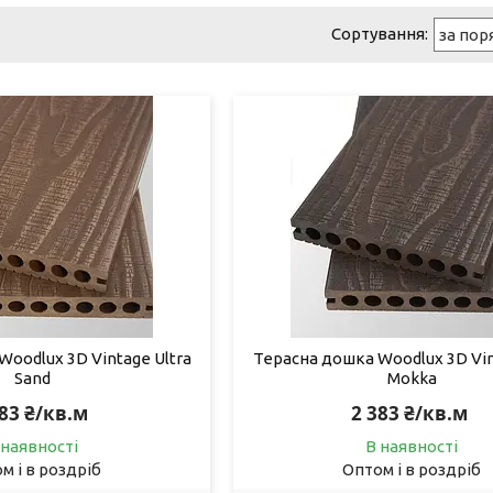
oodlux 3D Vintage Ultra
Терасна дошка Woodlux 3D Vin
Sand
Mokka
383 ₴/кв.м
2 383 ₴/кв.м
 наявності
В наявності
м і в роздріб
Оптом і в роздріб