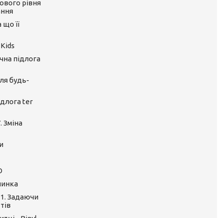
ового рівня
ання
 що її
 Kids
ічна підлога
ля будь-
длога ter
. Зміна
и
O
линка
 1. Задаючи
тів