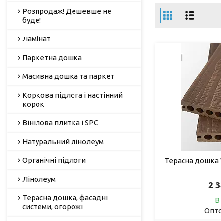
Розпродаж! Дешевше не
буде!
Ламінат
Паркетна дошка
Масивна дошка та паркет
Коркова підлога і настінний
корок
Вінілова плитка і SPC
Натуральний лінолеум
Органічні підлоги
Терасна дошка W
Лінолеум
2 
Терасна дошка, фасадні
В
системи, огорожі
Опто