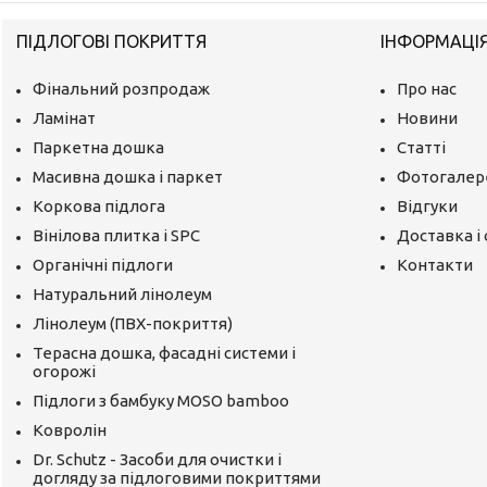
ПІДЛОГОВІ ПОКРИТТЯ
ІНФОРМАЦІ
Фінальний розпродаж
Про нас
Ламінат
Новини
Паркетна дошка
Статті
Масивна дошка і паркет
Фотогалер
Коркова підлога
Відгуки
Вінілова плитка і SPC
Доставка і
Органічні підлоги
Контакти
Натуральний лінолеум
Лінолеум (ПВХ-покриття)
Терасна дошка, фасадні системи і
огорожі
Підлоги з бамбуку MOSO bamboo
Ковролін
Dr. Schutz - Засоби для очистки і
догляду за підлоговими покриттями