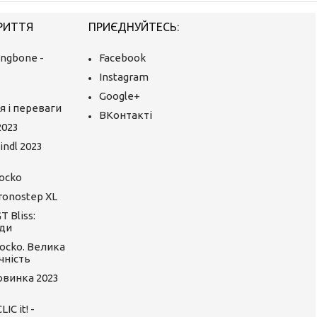
РИТТЯ
ПРИЄДНУЙТЕСЬ:
ingbone -
Facebook
Instagram
Google+
я і переваги
ВКонтакті
2023
ndl 2023
ocko
ronostep XL
 Bliss:
ди
ocko. Велика
чність
Новинка 2023
C it! -