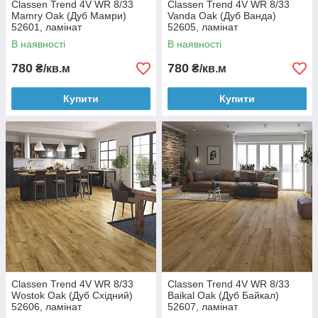
Classen Trend 4V WR 8/33
Classen Trend 4V WR 8/33
Mamry Oak (Дуб Мамри)
Vanda Oak (Дуб Ванда)
52601, ламінат
52605, ламінат
В наявності
В наявності
780
780
₴/кв.м
₴/кв.м
Купити
Купити
Classen Trend 4V WR 8/33
Classen Trend 4V WR 8/33
Wostok Oak (Дуб Східний)
Baikal Oak (Дуб Байкал)
52606, ламінат
52607, ламінат