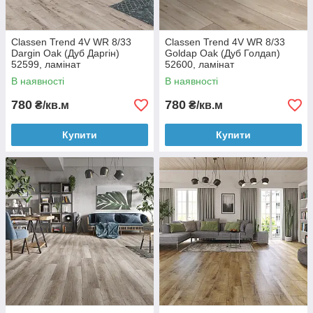
Classen Trend 4V WR 8/33
Classen Trend 4V WR 8/33
Dargin Oak (Дуб Даргін)
Goldap Oak (Дуб Голдап)
52599, ламінат
52600, ламінат
В наявності
В наявності
780
780
₴/кв.м
₴/кв.м
Купити
Купити