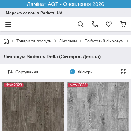
Ламінат AGT - Оновлення 2026
Мережа салонів Parketti.UA
Товари та послуги
Лінолеум
Побутовий лінолеум
Лінолеум Sinteros Delta (Сінтерос Дельта)
Сортування
0
Фільтри
New 2023
New 2023