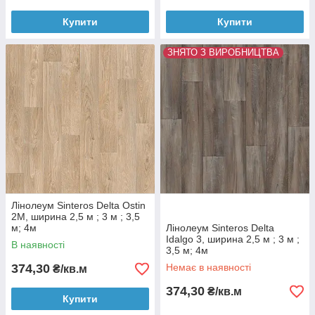
Купити
Купити
ЗНЯТО З ВИРОБНИЦТВА
Лінолеум Sinteros Delta Ostin
2M, ширина 2,5 м ; 3 м ; 3,5
м; 4м
Лінолеум Sinteros Delta
Idalgo 3, ширина 2,5 м ; 3 м ;
В наявності
3,5 м; 4м
374,30
Немає в наявності
₴/кв.м
374,30
₴/кв.м
Купити