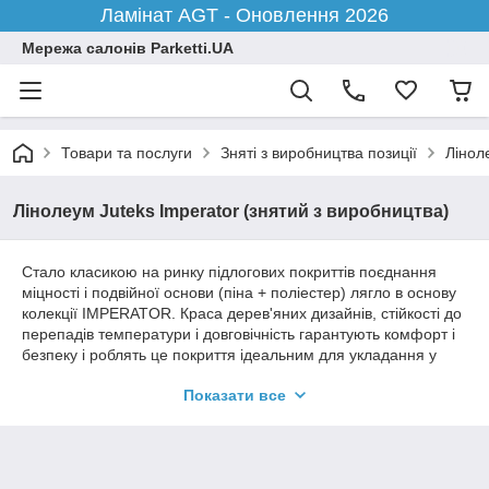
Ламінат AGT - Оновлення 2026
Мережа салонів Parketti.UA
Товари та послуги
Зняті з виробництва позиції
Ліноле
Лінолеум Juteks Imperator (знятий з виробництва)
Стало класикою на ринку підлогових покриттів поєднання
міцності і подвійної основи (піна + поліестер) лягло в основу
колекції IMPERATOR. Краса дерев'яних дизайнів, стійкості до
перепадів температури і довговічність гарантують комфорт і
безпеку і роблять це покриття ідеальним для укладання у
Вашу вітальню або заміський будинок: по цьому покриттю
Показати все
приємно пройтися босоніж, але йому не страшні і шпильки
туфель і моная меблі з гострими ніжками. Галаслива вечірка
або затишний вечір у колі сім'ї ― IMPERATOR по ―
королівськи щедрий на створення тієї атмосфери, яка так
тягне додому.