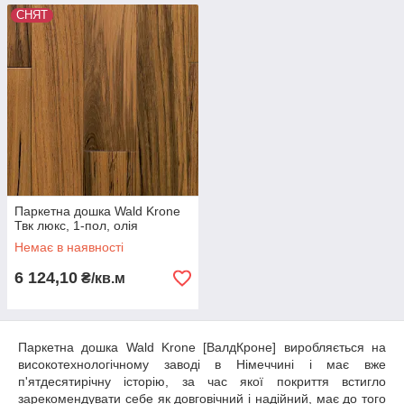
СНЯТ
Паркетна дошка Wald Krone
Твк люкс, 1-пол, олія
Немає в наявності
6 124,10
₴/кв.м
Паркетна дошка Wald Krone [ВалдКроне] виробляється на
високотехнологічному заводі в Німеччині і має вже
п'ятдесятирічну історію, за час якої покриття встигло
зарекомендувати себе як довговічний і надійний, має до того