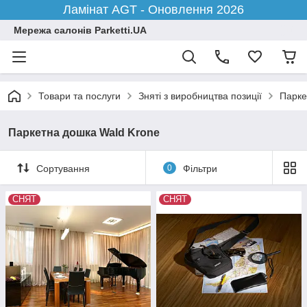
Ламінат AGT - Оновлення 2026
Мережа салонів Parketti.UA
Товари та послуги
Зняті з виробництва позиції
Парке
Паркетна дошка Wald Krone
Сортування
0
Фільтри
СНЯТ
СНЯТ