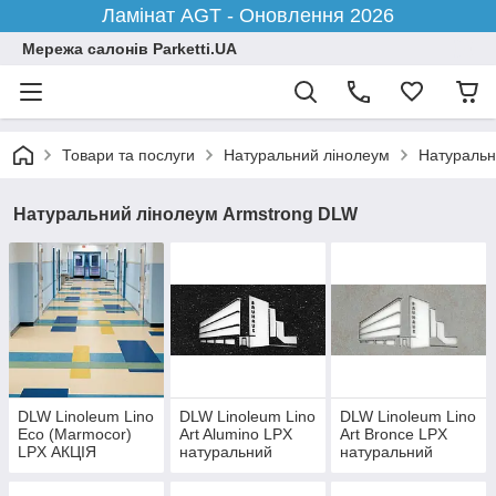
Ламінат AGT - Оновлення 2026
Мережа салонів Parketti.UA
Товари та послуги
Натуральний лінолеум
Натуральн
Натуральний лінолеум Armstrong DLW
DLW Linoleum Lino
DLW Linoleum Lino
DLW Linoleum Lino
Eco (Marmocor)
Art Alumino LPX
Art Bronce LPX
LPX АКЦІЯ
натуральний
натуральний
лінолеум
лінолеум