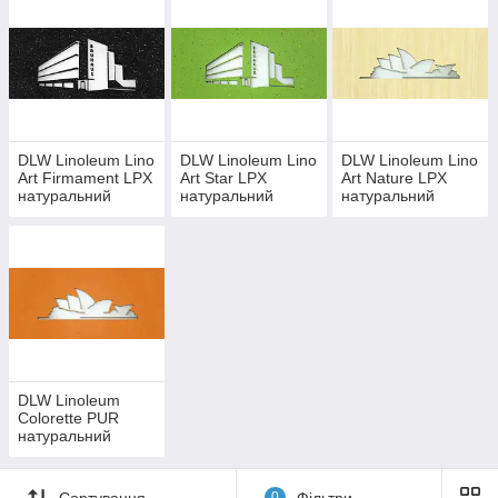
DLW Linoleum Lino
DLW Linoleum Lino
DLW Linoleum Lino
Art Firmament LPX
Art Star LPX
Art Nature LPX
натуральний
натуральний
натуральний
лінолеум
лінолеум
лінолеум
DLW Linoleum
Colorette PUR
натуральний
лінолеум
Сортування
0
Фільтри