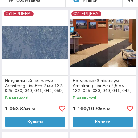
СУПЕРЦЕНА!
СУПЕРЦЕНА!
Натуральный линолеум
Натуральний лінолеум
Armstrong LinoEco 2 мм 132-
Armstrong LinoEco 2,5 мм
025, 030, 040, 041, 042, 050,
132- 025, 030, 040, 041, 042,
053, 054, 058, 072, 073, 080
050, 053, 054, 058, 072, 073,
В наявності
В наявності
080
1 053
1 160,10
₴/кв.м
₴/кв.м
Купити
Купити