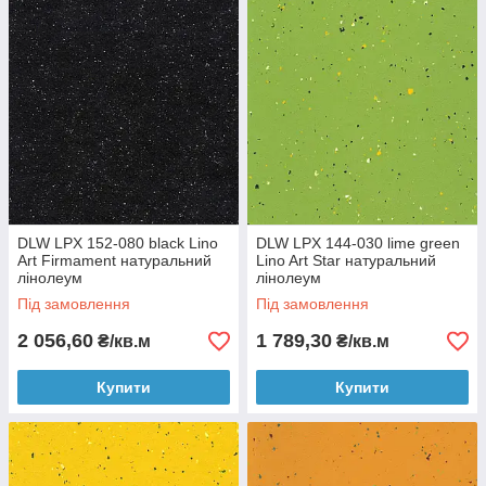
DLW LPX 152-080 black Lino
DLW LPX 144-030 lime green
Art Firmament натуральний
Lino Art Star натуральний
лінолеум
лінолеум
Під замовлення
Під замовлення
2 056,60
1 789,30
₴/кв.м
₴/кв.м
Купити
Купити