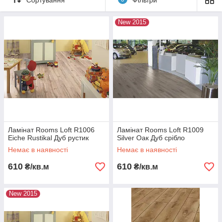
New 2015
Ламінат Rooms Loft R1006
Ламінат Rooms Loft R1009
Eiche Rustikal Дуб рустик
Silver Оак Дуб срібло
Немає в наявності
Немає в наявності
610
610
₴/кв.м
₴/кв.м
New 2015