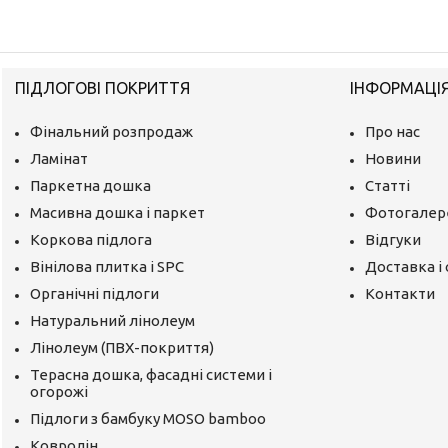
ПІДЛОГОВІ ПОКРИТТЯ
ІНФОРМАЦІ
Фінальний розпродаж
Про нас
Ламінат
Новини
Паркетна дошка
Статті
Масивна дошка і паркет
Фотогалер
Коркова підлога
Відгуки
Вінілова плитка і SPC
Доставка і
Органічні підлоги
Контакти
Натуральний лінолеум
Лінолеум (ПВХ-покриття)
Терасна дошка, фасадні системи і
огорожі
Підлоги з бамбуку MOSO bamboo
Ковролін