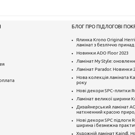
Я
БЛОГ ПРО ПІДЛОГОВІ ПОК
Ялинка Krono Original Herr
ламінат з безліччю принад
Новинки ADO Floor 2023
Ламінат My Style: оновленн
ея
Ламінат Parador. Новинки 
Нова колекція ламіната Kai
 оплата
року
Нові декори SPC-плитки R
Ламінат великої ширини K
Дизайнерський ламінат AGT
натхненний красою приро
Нові декори SPC підлоги R
ширина і безмежна практи
Художній ламінат Kaindl. 