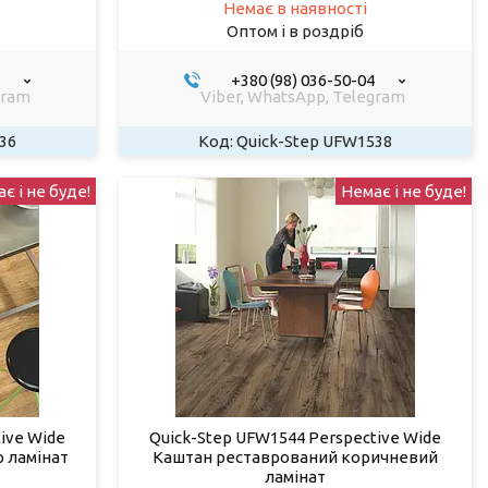
Немає в наявності
Оптом і в роздріб
+380 (98) 036-50-04
gram
Viber, WhatsApp, Telegram
36
Quick-Step UFW1538
є і не буде!
Немає і не буде!
ive Wide
Quick-Step UFW1544 Perspective Wide
 ламінат
Каштан реставрований коричневий
ламінат