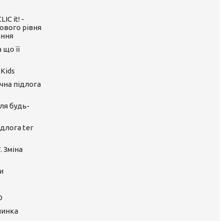
C it! -
ового рівня
ання
 що її
 Kids
ічна підлога
ля будь-
длога ter
. Зміна
и
O
линка