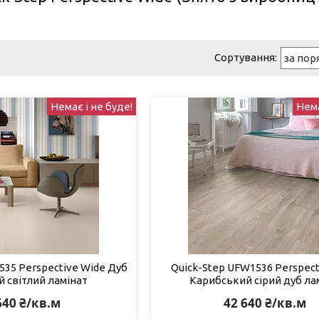
Немає і не буде!
Нема
535 Perspective Wide Дуб
Quick-Step UFW1536 Perspect
 світлий ламінат
Карибський сірий дуб ла
640 ₴/кв.м
42 640 ₴/кв.м