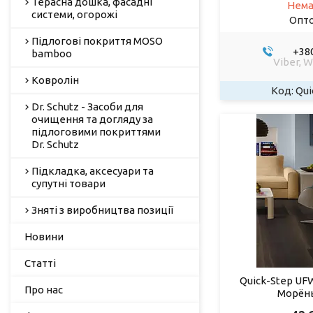
Терасна дошка, фасадні
Нема
системи, огорожі
Опто
Підлогові покриття MOSO
+380
bamboo
Viber, 
Ковролін
Qui
Dr. Schutz - Засоби для
очищення та догляду за
підлоговими покриттями
Dr. Schutz
Підкладка, аксесуари та
супутні товари
Зняті з виробництва позиції
Новини
Статті
Quick-Step UF
Про нас
Морёны