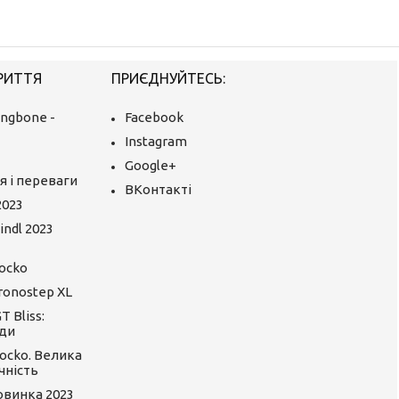
РИТТЯ
ПРИЄДНУЙТЕСЬ:
ingbone -
Facebook
Instagram
Google+
я і переваги
ВКонтакті
2023
ndl 2023
ocko
ronostep XL
 Bliss:
ди
ocko. Велика
чність
Новинка 2023