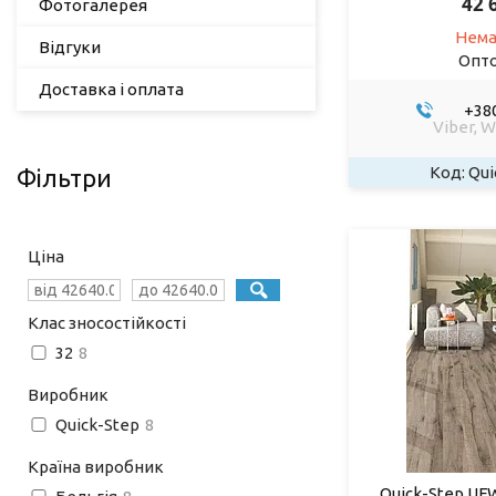
42 
Фотогалерея
Нема
Відгуки
Опто
Доставка і оплата
+380
Viber, 
Qui
Фільтри
Ціна
Клас зносостійкості
32
8
Виробник
Quick-Step
8
Країна виробник
Quick-Step UF