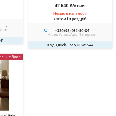
42 640 ₴/кв.м
Немає в наявності
Оптом і в роздріб
gram
+380 (98) 036-50-04
Viber, WhatsApp, Telegram
41
Quick-Step UFW1544
є і не буде!
ive Wide