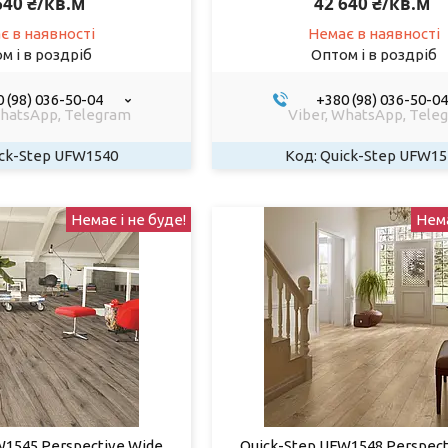
640 ₴/кв.м
42 640 ₴/кв.м
є в наявності
Немає в наявності
м і в роздріб
Оптом і в роздріб
 (98) 036-50-04
+380 (98) 036-50-04
WhatsApp, Telegram
Viber, WhatsApp, Tele
ck-Step UFW1540
Quick-Step UFW15
Немає і не буде!
Нема
W1545 Perspective Wide
Quick-Step UFW1548 Perspect