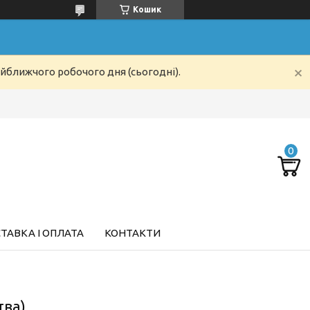
Кошик
айближчого робочого дня (сьогодні).
ТАВКА І ОПЛАТА
КОНТАКТИ
тва)