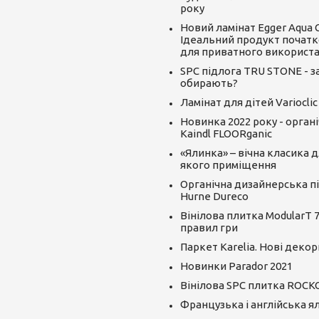
року
Новий ламінат Egger Aqua CLI
Ідеальний продукт початк
для приватного використ
SPC підлога TRU STONE - за
обирають?
Ламінат для дітей Varioclic
Новинка 2022 року - орган
Kaindl FLOORganic
«Ялинка» – вічна класика д
якого приміщення
Органічна дизайнерська пі
Hurne Dureco
Вінілова плитка ModularT 7
правил гри
Паркет Karelia. Нові декор
Новинки Parador 2021
Вінілова SPC плитка ROCK
Французька і англійська я