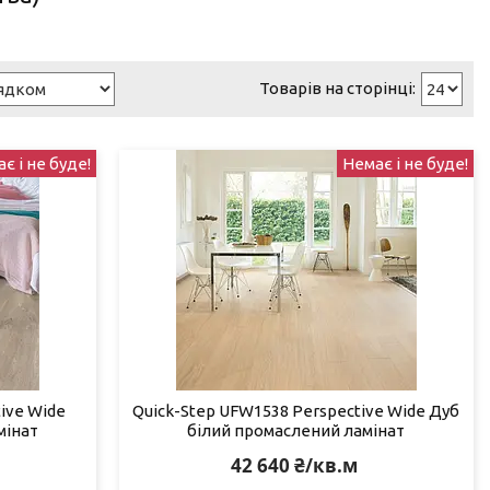
є і не буде!
Немає і не буде!
ive Wide
Quick-Step UFW1538 Perspective Wide Дуб
мінат
білий промаслений ламінат
42 640 ₴/кв.м