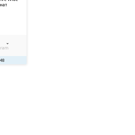
інат
gram
48