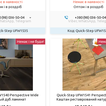
є в наявності
Немає в наявності
м і в роздріб
Оптом і в роздріб
 (98) 036-50-04
+380 (98) 036-50-04
WhatsApp, Telegram
Viber, WhatsApp, Tele
ck-Step UFW1535
Quick-Step UFW15
Немає і не буде!
Нема
W1540 Perspective Wide
Quick-Step UFW1541 Perspect
й дуб ламинат
Каштан реставрований натур