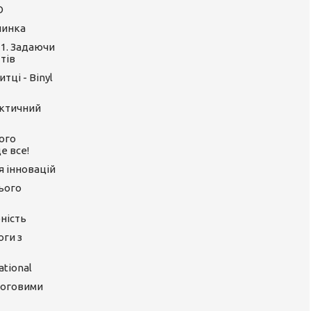
O
линка
 1. Задаючи
тів
тці - Binyl
актичний
ого
е все!
ія інновацій
цього
ність
оги з
tional
логовими