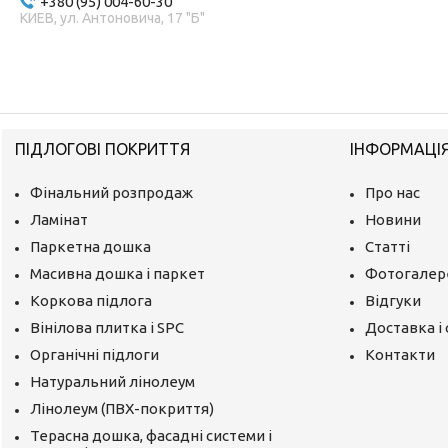
+380 (95) 004-60-30
КИЕВ, ул. Антоновича, 17 "Б"
ПІДЛОГОВІ ПОКРИТТЯ
ІНФОРМАЦІ
Фінальний розпродаж
Про нас
Ламінат
Новини
Паркетна дошка
Статті
Масивна дошка і паркет
Фотогалер
Коркова підлога
Відгуки
Вінілова плитка і SPC
Доставка і
Органічні підлоги
Контакти
Натуральний лінолеум
Лінолеум (ПВХ-покриття)
Терасна дошка, фасадні системи і