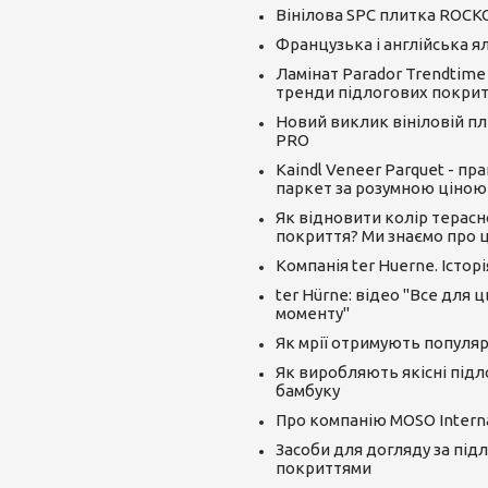
Вінілова SPC плитка ROCK
Французька і англійська я
Ламінат Parador Trendtime
тренди підлогових покрит
Новий виклик вініловій пли
PRO
Kaindl Veneer Parquet - пр
паркет за розумною ціною
Як відновити колір терасн
покриття? Ми знаємо про ц
Компанія ter Huerne. Істор
ter Hürne: відео "Все для 
моменту"
Як мрії отримують популяр
Як виробляють якісні підл
бамбуку
Про компанію MOSO Interna
Засоби для догляду за під
покриттями