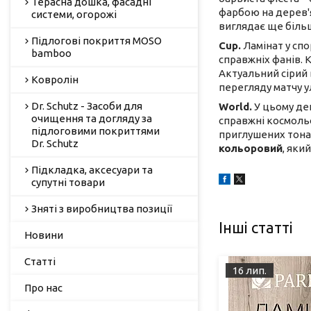
Терасна дошка, фасадні
фарбою на дерев'я
системи, огорожі
виглядає ще біль
Підлогові покриття MOSO
Cup.
Ламінат у спо
bamboo
справжніх фанів. 
Актуальний сірий 
Ковролін
перегляду матчу 
Dr. Schutz - Засоби для
World.
У цьому дек
очищення та догляду за
справжні космольо
підлоговими покриттями
приглушених тонах
Dr. Schutz
кольоровий
, яки
Підкладка, аксесуари та
супутні товари
Зняті з виробництва позиції
Інші статті
Новини
Статті
16 лип.
Про нас