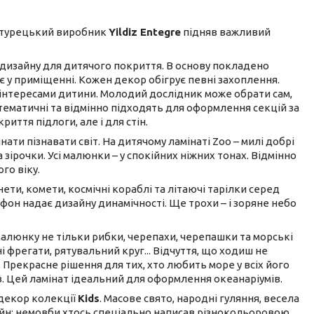
що турецький виробник
Yildiz Entegre
підняв важливий
 дизайну для дитячого покриття. В основу покладено
є у приміщенні. Кожен декор обігрує певні захоплення.
а інтересами дитини. Молодий дослідник може обрати сам,
 тематичні та відмінно підходять для оформлення секцій за
иття підлоги, але і для стін.
ати пізнавати світ. На дитячому ламінаті Zoo – милі добрі
а зірочки. Усі малюнки – у спокійних ніжних тонах. Відмінно
го віку.
ти, комети, космічні кораблі та літаючі тарілки серед
 фон надає дизайну динамічності. Ще трохи – і зоряне небо
малюнку не тільки рибки, черепахи, черепашки та морські
і фрегати, рятувальний круг... Відчуття, що ходиш не
 Прекрасне рішення для тих, хто любить море у всіх його
ів. Цей ламінат ідеальний для оформлення океанаріумів.
 декор колекції
Kids
. Масове свято, народні гуляння, весела
зайн: немовби хтось спеціально написав різнокольоровою