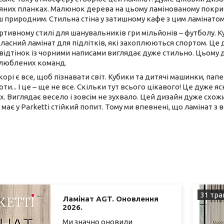
них планках. Малюнок дерева на цьому ламінованому покритт
ш природним. Стильна стіна у затишному кафе з цим ламінато
ртивному стилі для шанувальників гри мільйонів – футболу. Куб
Класний ламінат для підлітків, які захоплюються спортом. Це 
відтінок із чорними написами виглядає дуже стильно. Цьому 
улюблених команд.
орі є все, щоб пізнавати світ. Кубики та дитячі машинки, пап
ти... І це – ще не все. Скільки тут всього цікавого! Це дуже 
. Виглядає весело і зовсім не зухвало. Цей дизайн дуже сх
й має у Parketti стійкий попит. Тому ми впевнені, що ламінат
31 тра
Ламінат AGT. Оновлення
2026.
Ми значно оновили