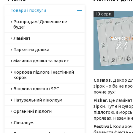
Товари і послуги
13 серп.
Розпродаж! Дешевше не
буде!
Ламінат
Паркетна дошка
Масивна дошка та паркет
Коркова підлога і настінний
корок
Cosmos.
Декор для
зірок – хіба не п
Вінілова плитка і SPC
почне рух!
Натуральний лінолеум
Fisher.
Це ламінат 
зірки. Тут є й сув
Органічні підлоги
підлогою, а морсь
проявах. Незамінн
Лінолеум
Festival.
Коли хоч
барвиста фієста –