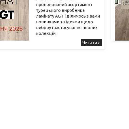
пропонований асортимент
турецького виробника
ламінату AGT і ділимось з вами
новинками та ідеями щодо
вибору і застосування певних
колекцій.