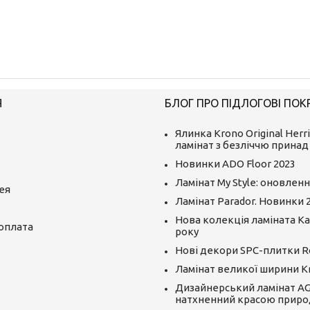
Я
БЛОГ ПРО ПІДЛОГОВІ ПОК
Ялинка Krono Original Herr
ламінат з безліччю принад
Новинки ADO Floor 2023
Ламінат My Style: оновленн
ея
Ламінат Parador. Новинки 
Нова колекція ламіната Kai
 оплата
року
Нові декори SPC-плитки R
Ламінат великої ширини K
Дизайнерський ламінат AGT
натхненний красою приро