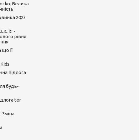
ocko. Велика
чність
Новинка 2023
C it! -
ового рівня
ання
 що її
 Kids
ічна підлога
ля будь-
длога ter
. Зміна
и