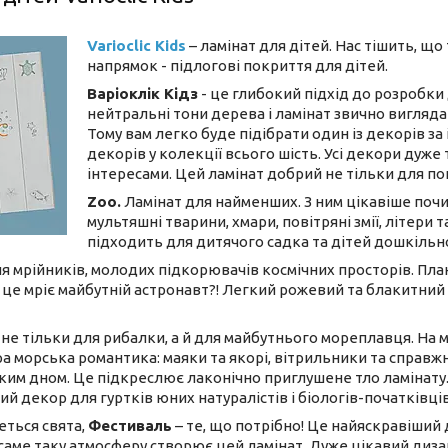
Varioclic Kids
– ламінат для дітей. Нас тішить, 
напрямок - підлогові покриття для дітей.
Варіоклік Кідз
- це глибокий підхід до розробки
нейтральні тони дерева і ламінат звично вигляда
Тому вам легко буде підібрати один із декорів з
декорів у колекції всього шість. Усі декори дуже
інтересами. Цей ламінат добрий не тільки для покр
Zoo.
Ламінат для найменших. З ним цікавіше почин
мультяшні тварини, хмари, повітряні змії, літери т
підходить для дитячого садка та дітей дошкільно
 мрійників, молодих підкорювачів космічних просторів. Плане
ро це мріє майбутній астронавт?! Легкий рожевий та блакитний
не тільки для рибалки, а й для майбутнього мореплавця. На 
ора морська романтика: маяки та якорі, вітрильники та справжн
ким дном. Це підкреслює лаконічно приглушене тло ламінату.
ий декор для гуртків юних натуралістів і біологів-початківц
еться свята,
Фестиваль
– те, що потрібно! Це найяскравіший
 саме таку атмосферу створює цей ламінат. Дуже цікавий ди