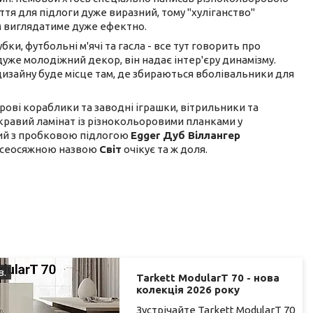
я для підлоги дуже виразний, тому "хуліганство"
м виглядатиме дуже ефектно.
ки, футбольні м'ячі та гасла - все тут говорить про
дуже молодіжний декор, він надає інтер'єру динамізму.
дизайну буде місце там, де збираються вболівальники для
ерові кораблики та заводні іграшки, вітрильники та
яскравий ламінат із різнокольоровими планками у
ожий з пробковою підлогою
Egger Дуб Віллангер
 з всеосяжною назвою
Світ
очікує та ж доля.
в.
Tarkett ModularT 70 - нова
колекція 2026 року
Зустрічайте Tarkett ModularT 70