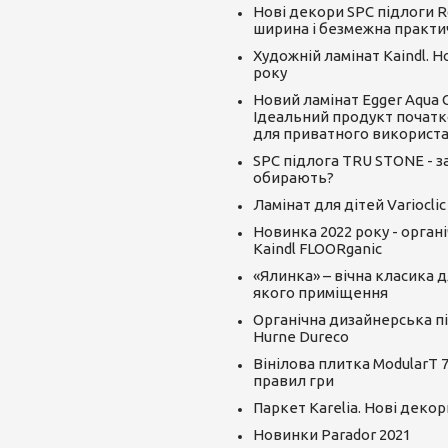
Нові декори SPC підлоги R
ширина і безмежна практи
Художній ламінат Kaindl. 
року
Новий ламінат Egger Aqua CLI
Ідеальний продукт початк
для приватного використ
SPC підлога TRU STONE - за
обирають?
Ламінат для дітей Varioclic
Новинка 2022 року - орган
Kaindl FLOORganic
«Ялинка» – вічна класика д
якого приміщення
Органічна дизайнерська пі
Hurne Dureco
Вінілова плитка ModularT 7
правил гри
Паркет Karelia. Нові декор
Новинки Parador 2021