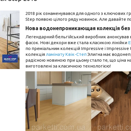
2018 рік ознаменувався для одного з ключових гр
Step появою цілого ряду новинок. Але давайте п
Нова водонепроникающая колекція без ф
Легендарний бельгійський виробник анонсував 
фасок. Нові декори вже стала класикою лінійки
E
по преміальним колекцій Impressive і Impressive 
колекція
ламінату Квік-Степ
Элигна має водонеп
радісною новиною при цьому стало те, що ціна на
виготовлені за класичною технологією!