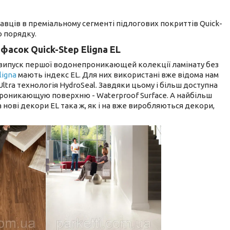
авців в преміальному сегменті підлогових покриттів Quick-
о порядку.
асок Quick-Step Eligna EL
випуск першої водонепроникающей колекції ламінату без
ligna
мають індекс EL. Для них використані вже відома нам
Ultra технологія HydroSeal. Завдяки цьому і більш доступна
роникающую поверхню - Waterproof Surface. А найбільш
 нові декори EL така ж, як і на вже виробляються декори,