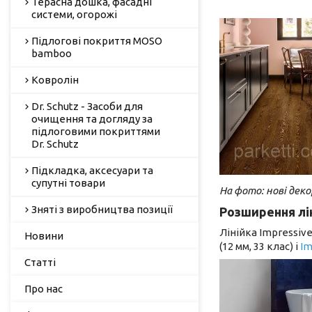
Терасна дошка, фасадні
системи, огорожі
Підлогові покриття MOSO
bamboo
Ковролін
Dr. Schutz - Засоби для
очищення та догляду за
підлоговими покриттями
Dr. Schutz
Підкладка, аксесуари та
супутні товари
На фото: нові декор
Зняті з виробництва позиції
Розширення лін
Лінійка Impressiv
Новини
(12 мм, 33 клас) і
Im
Статті
Про нас