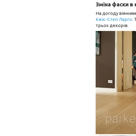
Зміна фаски в 
На догоду віянням
Квік-Степ Ларго
.
трьох декорів.