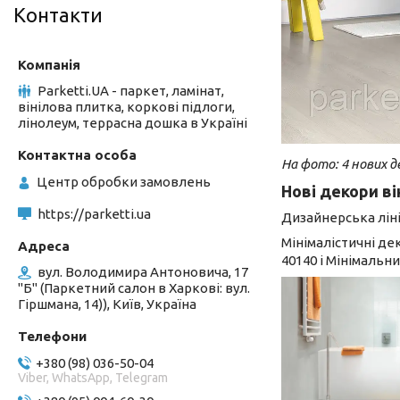
Контакти
Parketti.UA - паркет, ламінат,
вінілова плитка, коркові підлоги,
лінолеум, террасна дошка в Україні
На фото: 4 нових д
Центр обробки замовлень
Нові декори ві
https://parketti.ua
Дизайнерська ліні
Мінімалістичні де
40140 і Мінімальн
вул. Володимира Антоновича, 17
"Б" (Паркетний салон в Харкові: вул.
Гіршмана, 14)), Київ, Україна
+380 (98) 036-50-04
Viber, WhatsApp, Telegram