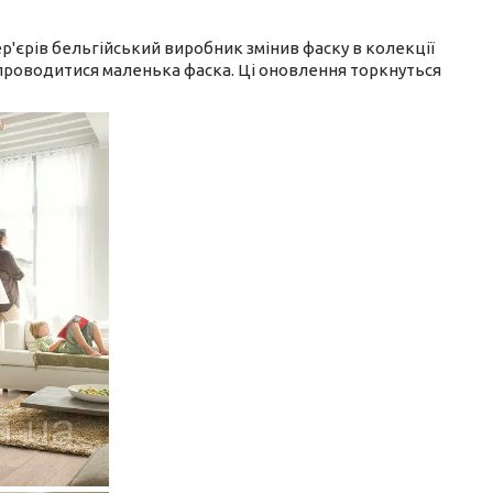
тер'єрів бельгійський виробник змінив фаску в колекції
е проводитися маленька фаска. Ці оновлення торкнуться