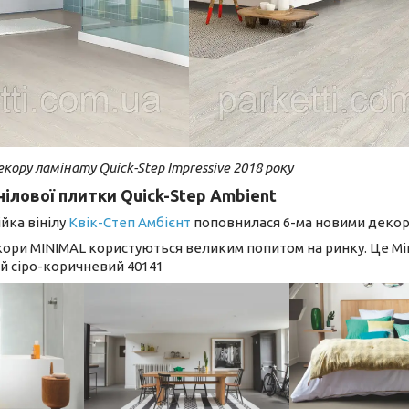
екору ламінату Quick-Step Impressive 2018 року
нілової плитки Quick-Step Ambient
йка вінілу
Квік-Степ Амбієнт
поповнилася 6-ма новими декор
кори MINIMAL користуються великим попитом на ринку. Це Мін
ий сіро-коричневий 40141