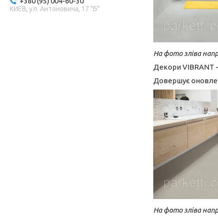
+380 (95) 004-60-30
КИЕВ, ул. Антоновича, 17 "Б"
На фото зліва напр
Декори VIBRANT - 
Довершує оновлен
На фото зліва напр