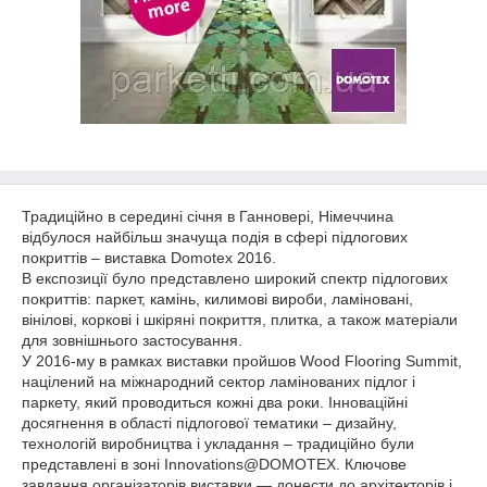
Традиційно в середині січня в Ганновері, Німеччина
відбулося найбільш значуща подія в сфері підлогових
покриттів – виставка Domotex 2016.
В експозиції було представлено широкий спектр підлогових
покриттів: паркет, камінь, килимові вироби, ламіновані,
вінілові, коркові і шкіряні покриття, плитка, а також матеріали
для зовнішнього застосування.
У 2016-му в рамках виставки пройшов Wood Flooring Summit,
націлений на міжнародний сектор ламінованих підлог і
паркету, який проводиться кожні два роки. Інноваційні
досягнення в області підлогової тематики – дизайну,
технологій виробництва і укладання – традиційно були
представлені в зоні Innovations@DOMOTEX. Ключове
завдання організаторів виставки ― донести до архітекторів і